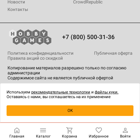
Новости
CrowdRepublic
Контакты
+7 (800) 500-31-36
Политика конфиденциальности
Публичная оферта
Правила акций со скидкой
Копирование материалов разрешено только по согласию
администрации
Содержимое сайта не является публичной офертой
На сайте Hobby Games применяются
рекомендательные
технологии
.
Используем
рекомендательные технологии
и
файлы куки.
Оставаясь с нами, вы соглашаетесь на их применение
Уведомить о наличии
OK
Главная
Каталог
Корзина
Избранное
Войти