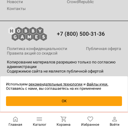
Новости
CrowdRepublic
Контакты
+7 (800) 500-31-36
Политика конфиденциальности
Публичная оферта
Правила акций со скидкой
Копирование материалов разрешено только по согласию
администрации
Содержимое сайта не является публичной офертой
На сайте Hobby Games применяются
рекомендательные
технологии
.
Используем
рекомендательные технологии
и
файлы куки.
Оставаясь с нами, вы соглашаетесь на их применение
Уведомить о наличии
OK
Главная
Каталог
Корзина
Избранное
Войти