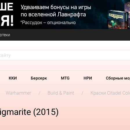
отеки
ККИ
Берсерк
MTG
НРИ
Сборные мо
Warhammer
Build & Paint
Краски Citadel Col
gmarite (2015)