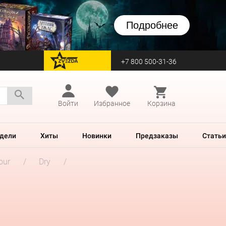
Подробнее
+7 800 500-31-36
перейти на Zvezda
Войти
Избранное
Корзина
дели
Хиты
Новинки
Предзаказы
Статьи
our
Dry