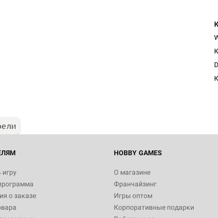
К
D
К
рели
ЕЛЯМ
HOBBY GAMES
 игру
О магазине
программа
Франчайзинг
я о заказе
Игры оптом
овара
Корпоративные подарки