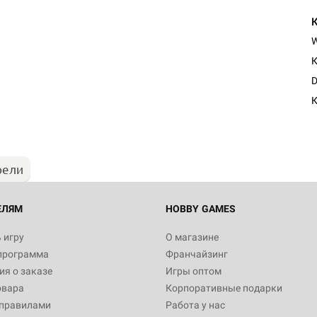
К
D
К
рели
ЕЛЯМ
HOBBY GAMES
 игру
О магазине
программа
Франчайзинг
я о заказе
Игры оптом
овара
Корпоративные подарки
 правилами
Работа у нас