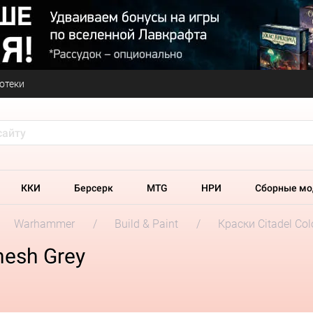
отеки
ККИ
Берсерк
MTG
НРИ
Сборные мо
Warhammer
Build & Paint
Краски Citadel Col
nesh Grey