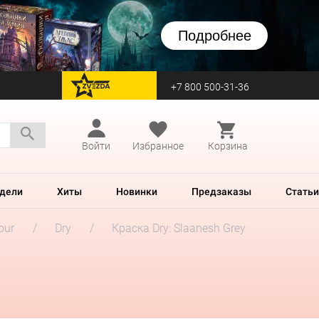
Подробнее
+7 800 500-31-36
перейти на Zvezda
Войти
Избранное
Корзина
дели
Хиты
Новинки
Предзаказы
Статьи
our
Dry
Краска Dry: Slaanesh Grey