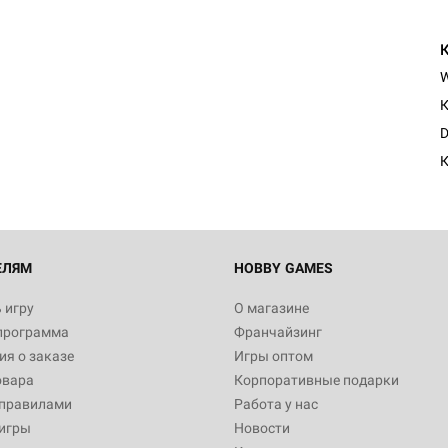
К
D
К
ЕЛЯМ
HOBBY GAMES
 игру
О магазине
программа
Франчайзинг
я о заказе
Игры оптом
овара
Корпоративные подарки
 правилами
Работа у нас
игры
Новости