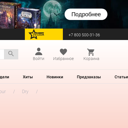
Подробнее
+7 800 500-31-36
перейти на Zvezda
Войти
Избранное
Корзина
дели
Хиты
Новинки
Предзаказы
Статьи
our
Dry