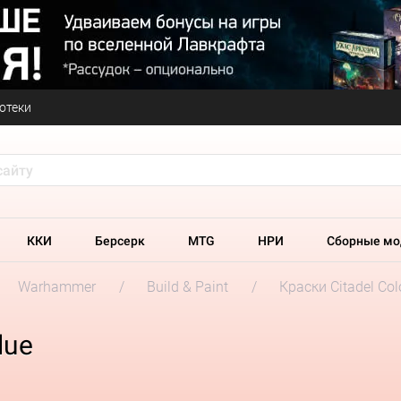
отеки
ККИ
Берсерк
MTG
НРИ
Сборные мо
Warhammer
Build & Paint
Краски Citadel Col
lue