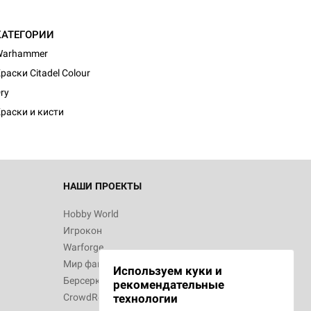
КАТЕГОРИИ
Warhammer
раски Citadel Colour
ry
раски и кисти
НАШИ ПРОЕКТЫ
Hobby World
Игрокон
Warforge
Мир фантастики
Используем куки и
Берсерк
рекомендательные
CrowdRepublic
технологии