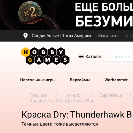
Соединённые Штаты Америки
Магазины
Игр
Каталог
Настольные игры
Варгеймы
Warhammer
Главная
Каталог
Варгеймы
Краска Dry: Thunderhawk Blue
Краска Dry: Thunderhawk B
Тёмные цвета тоже высветляются