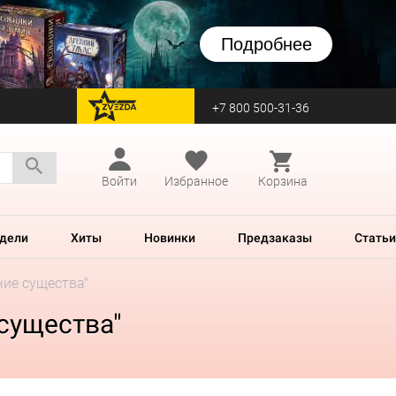
Подробнее
+7 800 500-31-36
перейти на Zvezda
Войти
Избранное
Корзина
дели
Хиты
Новинки
Предзаказы
Статьи
чие существа"
 существа"