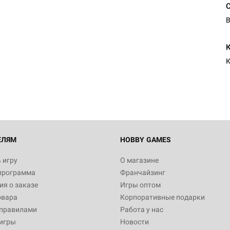
В
К
ЕЛЯМ
HOBBY GAMES
 игру
О магазине
программа
Франчайзинг
я о заказе
Игры оптом
овара
Корпоративные подарки
 правилами
Работа у нас
игры
Новости