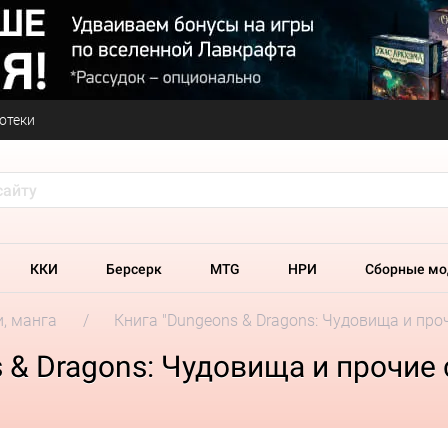
отеки
ККИ
Берсерк
MTG
НРИ
Сборные мо
и, манга
Книга "Dungeons & Dragons: Чудовища и про
 & Dragons: Чудовища и прочие