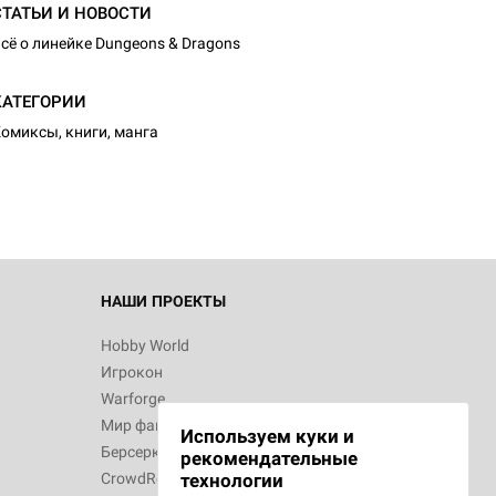
СТАТЬИ И НОВОСТИ
сё о линейке Dungeons & Dragons
КАТЕГОРИИ
омиксы, книги, манга
НАШИ ПРОЕКТЫ
Hobby World
Игрокон
Warforge
Мир фантастики
Используем куки и
Берсерк
рекомендательные
CrowdRepublic
технологии