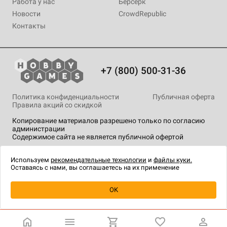
Работа у нас
Берсерк
Новости
CrowdRepublic
Контакты
+7 (800) 500-31-36
Политика конфиденциальности
Публичная оферта
Правила акций со скидкой
Копирование материалов разрешено только по согласию
администрации
Содержимое сайта не является публичной офертой
На сайте Hobby Games применяются
рекомендательные
технологии
.
Используем
рекомендательные технологии
и
файлы куки.
Оставаясь с нами, вы соглашаетесь на их применение
OK
Купить
| 1 490 ₽