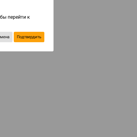
Код товара: 84489
2 490 ₽
обы перейти к
до 249
бонусов на следующие покупки
тмена
Подтвердить
Уведомить о наличии
В избранное