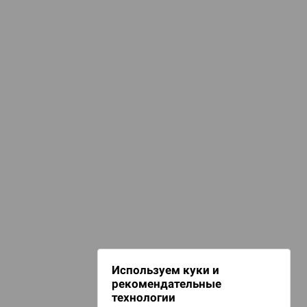
СТАТЬИ И НОВОСТИ
сё о линейке Dungeons & Dragons
КАТЕГОРИИ
омиксы, книги, манга
НАШИ ПРОЕКТЫ
Hobby World
Игрокон
Warforge
Мир фантастики
Используем куки и
Берсерк
рекомендательные
CrowdRepublic
технологии