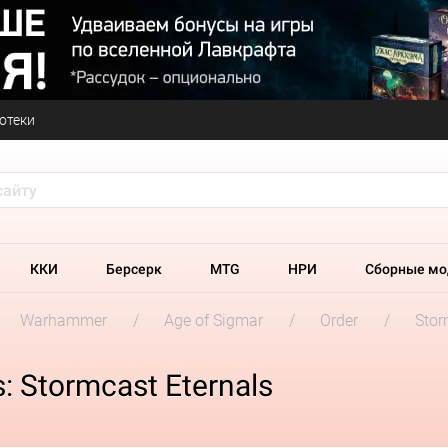
отеки
ККИ
Берсерк
MTG
НРИ
Сборные мо
Warhammer
Age of Sigmar
Order
Stor
: Stormcast Eternals