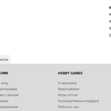
A
Настольная игра Hobby Worl
S
Египта
O
1 991
рели
Настольная игра Hobby World
Белая смерть
12 990
ЕЛЯМ
HOBBY GAMES
 игру
О магазине
программа
Франчайзинг
Настольная игра Hobby Worl
я о заказе
Игры оптом
Аркхэма. Карточная игра
овара
Корпоративные подарки
3 490
 правилами
Работа у нас