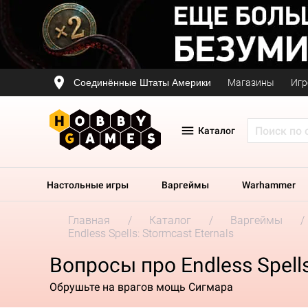
Соединённые Штаты Америки
Магазины
Игр
Каталог
Настольные игры
Варгеймы
Warhammer
Главная
Каталог
Варгеймы
Endless Spells: Stormcast Eternals
Вопросы про Endless Spells
Обрушьте на врагов мощь Сигмара