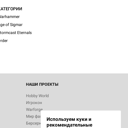
КАТЕГОРИИ
Warhammer
ge of Sigmar
d Монстры
tormcast Eternals
rder
 Зомбицид:
НАШИ ПРОЕКТЫ
Hobby World
Игрокон
d Ужас
Warforge
Мир фантастики
Используем куки и
Берсерк
рекомендательные