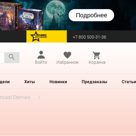
Подробнее
+7 800 500-31-36
перейти на Zvezda
Войти
Избранное
Корзина
дели
Хиты
Новинки
Предзаказы
Статьи
mcast Eternals