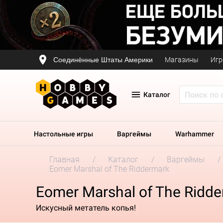
Соединённые Штаты Америки
Магазины
Игр
Каталог
Настольные игры
Варгеймы
Warhammer
Главная
Каталог
Варгеймы
Eomer Marshal of The Riddermark
Eomer Marshal of The Ridd
Искусный метатель копья!