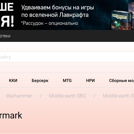
отеки
ККИ
Берсерк
MTG
НРИ
Сборные мо
Warhammer
Middle-earth SBG
Middle-earth S
ermark