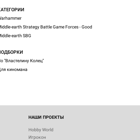
КАТЕГОРИИ
Warhammer
iddle-earth Strategy Battle Game Forces - Good
iddle-earth SBG
ПОДБОРКИ
d Монстры
о "Властелину Колец"
ля киномана
 Зомбицид:
НАШИ ПРОЕКТЫ
Hobby World
Игрокон