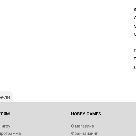
M
M
Настольная игра Hobby Worl
П
Египта
Д
1 991
рели
Настольная игра Hobby World
Белая смерть
12 990
ЕЛЯМ
HOBBY GAMES
 игру
О магазине
программа
Франчайзинг