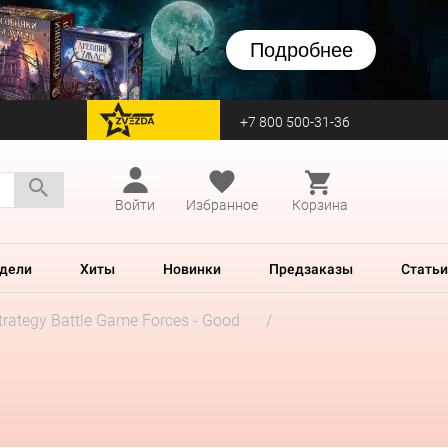
Подробнее
+7 800 500-31-36
перейти на Zvezda
Войти
Избранное
Корзина
дели
Хиты
Новинки
Предзаказы
Статьи
trategy Battle Game Forces - Good