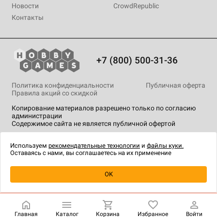
Новости
CrowdRepublic
Контакты
+7 (800) 500-31-36
Политика конфиденциальности
Публичная оферта
Правила акций со скидкой
Копирование материалов разрешено только по согласию
администрации
Содержимое сайта не является публичной офертой
На сайте Hobby Games применяются
рекомендательные
технологии
.
Используем
рекомендательные технологии
и
файлы куки.
Оставаясь с нами, вы соглашаетесь на их применение
Уведомить о наличии
OK
Главная
Каталог
Корзина
Избранное
Войти