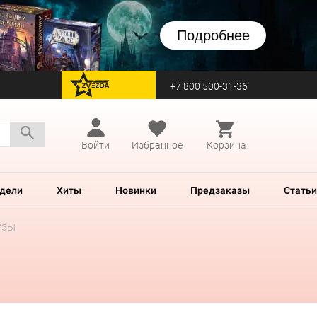
Подробнее
+7 800 500-31-36
перейти на Zvezda
Войти
Избранное
Корзина
дели
Хиты
Новинки
Предзаказы
Статьи
узы