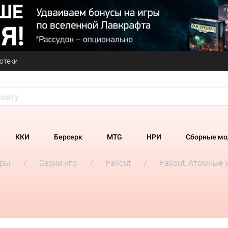
отеки
ККИ
Берсерк
MTG
НРИ
Сборные мо
гры
Серии игр
Fallout
Fallout: Атомные 