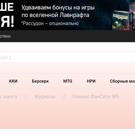
отеки
ККИ
Берсерк
MTG
НРИ
Сборные мо
и, манга
Журналы
Комикс ФанСити №6