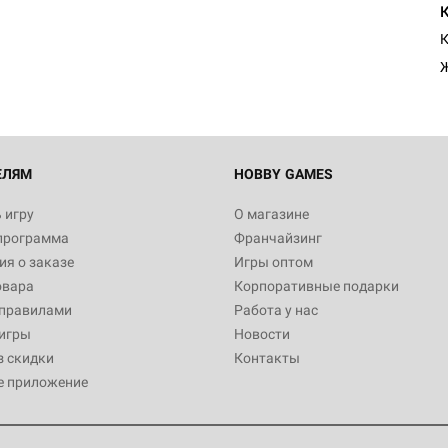
К
ЕЛЯМ
HOBBY GAMES
 игру
О магазине
программа
Франчайзинг
я о заказе
Игры оптом
овара
Корпоративные подарки
 правилами
Работа у нас
игры
Новости
з скидки
Контакты
е приложение