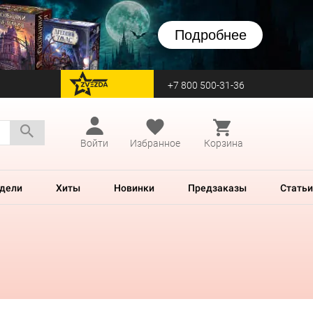
Подробнее
+7 800 500-31-36
перейти на Zvezda
Войти
Избранное
Корзина
дели
Хиты
Новинки
Предзаказы
Статьи