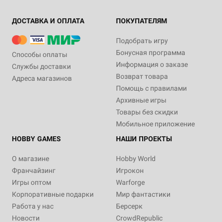
ДОСТАВКА И ОПЛАТА
ПОКУПАТЕЛЯМ
Подобрать игру
3+
Бонусная программа
Способы оплаты
2 490 ₽
Информация о заказе
Службы доставки
Фигурка Funko POP!
Возврат товара
Адреса магазинов
Animation. Jujutsu Kaisen:
Помощь с правилами
Megumi Fushiguro 1646
Архивные игры
Уведомить о наличии
Товары без скидки
Мобильное приложение
HOBBY GAMES
НАШИ ПРОЕКТЫ
О магазине
Hobby World
Франчайзинг
Игрокон
Игры оптом
Warforge
Корпоративные подарки
Мир фантастики
Работа у нас
Берсерк
Новости
CrowdRepublic