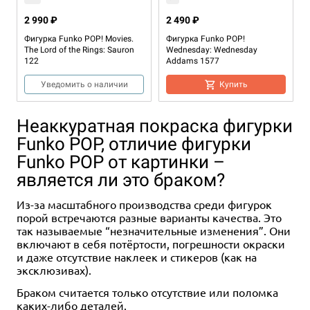
2 990 ₽
2 490 ₽
Фигурка Funko POP! Movies.
Фигурка Funko POP!
The Lord of the Rings: Sauron
Wednesday: Wednesday
122
Addams 1577
Уведомить о наличии
Купить
Неаккуратная покраска фигурки
Funko POP, отличие фигурки
Funko POP от картинки –
является ли это браком?
Из-за масштабного производства среди фигурок
порой встречаются разные варианты качества. Это
3+
так называемые “незначительные изменения”. Они
включают в себя потёртости, погрешности окраски
2 490 ₽
и даже отсутствие наклеек и стикеров (как на
Фигурка Funko POP! Disney
эксклюзивах).
Pirates of the Caribbean: Jack
Sparrow 1482
Браком считается только отсутствие или поломка
каких-либо деталей.
Купить