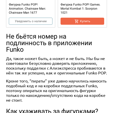
Фигурка Funko POP!
Фигурка Funko POP! Games.
Animation. Chainsaw Man:
Mortal Kombat 1: Scorpion
Chainsaw Man 1677
1021
Уведомить о наличии
Купить
Не бьётся номер на
подлинность в приложении
Funko
Да, такое может быть, а может и не быть. Мы бы не
советовали безусловно доверять приложению,
поскольку подделки с Алиэкспресса пробиваются в
нём так же успешно, как и оригинальные Funko POP.
3+
2 490 ₽
Кроме того, “пираты” уже давно научились наносить
подобный код и на коробки поддельных Funko,
Фигурка Funko POP! Movies.
поэтому опираться на оригинальность фигурки
Shrek: Shrek 1594
только по нахождению/отсутствию кода на коробке
не стоит.
Купить
Как ухаживать за фигурками?