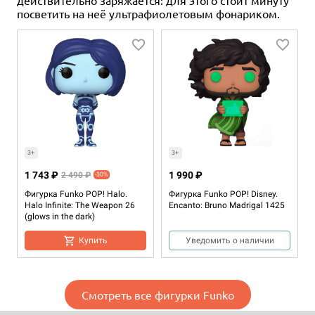
посветить на неё ультрафиолетовым фонариком.
3+
3+
1 743 ₽
1 990 ₽
2 490 ₽
-30%
Фигурка Funko POP! Halo.
Фигурка Funko POP! Disney.
Halo Infinite: The Weapon 26
Encanto: Bruno Madrigal 1425
(glows in the dark)
Купить
Уведомить о наличии
Смотреть все фигурки Funko