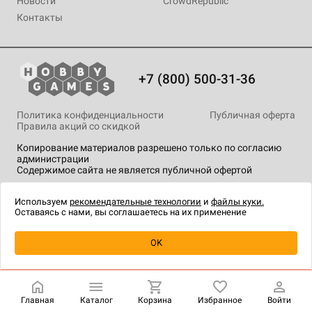
Новости
CrowdRepublic
Контакты
+7 (800) 500-31-36
Политика конфиденциальности
Публичная оферта
Правила акций со скидкой
Копирование материалов разрешено только по согласию
администрации
Содержимое сайта не является публичной офертой
На сайте Hobby Games применяются
рекомендательные
технологии
.
Используем
рекомендательные технологии
и
файлы куки.
Оставаясь с нами, вы соглашаетесь на их применение
Товар снят с продажи
OK
Главная
Каталог
Корзина
Избранное
Войти