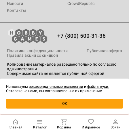
Новости
CrowdRepublic
Контакты
+7 (800) 500-31-36
Политика конфиденциальности
Публичная оферта
Правила акций со скидкой
Копирование материалов разрешено только по согласию
администрации
Содержимое сайта не является публичной офертой
На сайте Hobby Games применяются
рекомендательные
технологии
.
Используем
рекомендательные технологии
и
файлы куки.
Оставаясь с нами, вы соглашаетесь на их применение
Уведомить о наличии
OK
Главная
Каталог
Корзина
Избранное
Войти