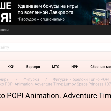
отеки
ККИ
Берсерк
MTG
НРИ
Сборные мо
ениры
Фигурки
Фигурки и брелоки Funko POP!
o POP! Animation. Adventure Time: Lumpy Space Princess 10
 POP! Animation. Adventure Tim