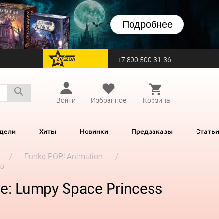
Подробнее
+7 800 500-31-36
перейти на Zvezda
Войти
Избранное
Корзина
дели
Хиты
Новинки
Предзаказы
Статьи
Funko POP! Animation
75
e: Lumpy Space Princess