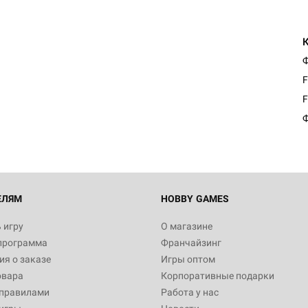
Ф
F
F
Ф
ЕЛЯМ
HOBBY GAMES
 игру
О магазине
программа
Франчайзинг
я о заказе
Игры оптом
овара
Корпоративные подарки
 правилами
Работа у нас