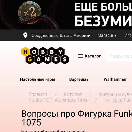
Соединённые Штаты Америки
Магазины
Игр
Каталог
Настольные игры
Варгеймы
Warhammer
Главная
Каталог
Фигурки и сув
Funko POP! Adventure Time
Фигурка Funk
Вопросы про Фигурка Funko
1075
Не для тебя эти бугры росли!