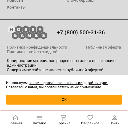
Новости
CrowdRepublic
Контакты
+7 (800) 500-31-36
Политика конфиденциальности
Публичная оферта
Правила акций со скидкой
Копирование материалов разрешено только по согласию
администрации
Содержимое сайта не является публичной офертой
На сайте Hobby Games применяются
рекомендательные
технологии
.
Используем
рекомендательные технологии
и
файлы куки.
Оставаясь с нами, вы соглашаетесь на их применение
Товар снят с продажи
OK
Главная
Каталог
Корзина
Избранное
Войти