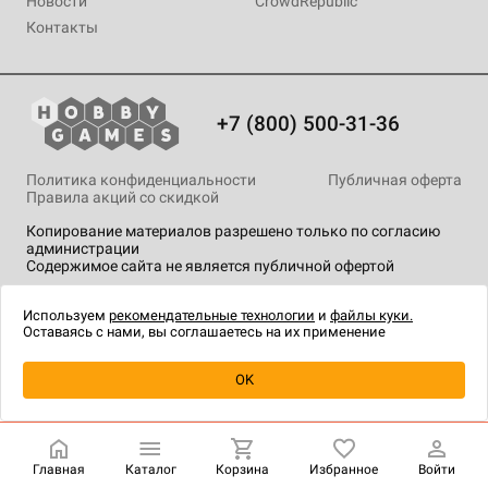
Новости
CrowdRepublic
Контакты
+7 (800) 500-31-36
Политика конфиденциальности
Публичная оферта
Правила акций со скидкой
Копирование материалов разрешено только по согласию
администрации
Содержимое сайта не является публичной офертой
На сайте Hobby Games применяются
рекомендательные
технологии
.
Используем
рекомендательные технологии
и
файлы куки.
Оставаясь с нами, вы соглашаетесь на их применение
Товар снят с продажи
OK
Главная
Каталог
Корзина
Избранное
Войти