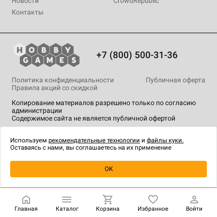
Новости
CrowdRepublic
Контакты
+7 (800) 500-31-36
Политика конфиденциальности
Публичная оферта
Правила акций со скидкой
Копирование материалов разрешено только по согласию
администрации
Содержимое сайта не является публичной офертой
На сайте Hobby Games применяются
рекомендательные
технологии
.
Используем
рекомендательные технологии
и
файлы куки.
Оставаясь с нами, вы соглашаетесь на их применение
Товар снят с продажи
OK
Главная
Каталог
Корзина
Избранное
Войти