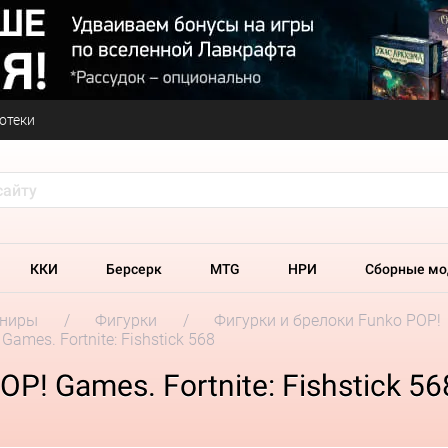
отеки
ККИ
Берсерк
MTG
НРИ
Сборные мо
ениры
Фигурки
Фигурки и брелоки Funko POP!
ames. Fortnite: Fishstick 568
! Games. Fortnite: Fishstick 56