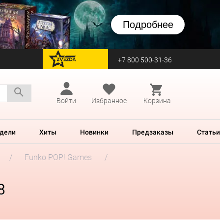
Подробнее
+7 800 500-31-36
перейти на Zvezda
Войти
Избранное
Корзина
дели
Хиты
Новинки
Предзаказы
Статьи
Funko POP! Games
8