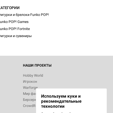
КАТЕГОРИИ
игурки и брелоки Funko POP!
d Монстры
unko POP! Games
unko POP! Fortnite
игурки и сувениры
 Зомбицид:
НАШИ ПРОЕКТЫ
Hobby World
Игрокон
 Берсерк.
Warforge
в
Мир фантастики
Используем куки и
Берсерк
рекомендательные
CrowdRepublic
технологии