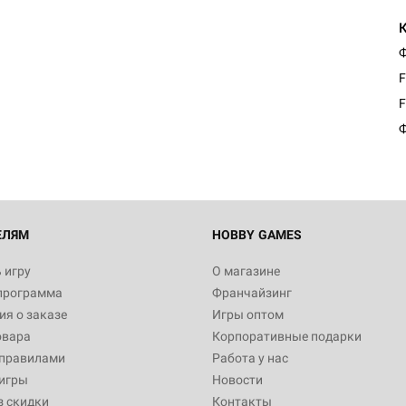
Ф
Настольная игра Hobby Worl
F
Египта
F
1 991
Ф
Настольная игра Hobby World
Белая смерть
12 990
ЕЛЯМ
HOBBY GAMES
 игру
О магазине
программа
Франчайзинг
Настольная игра Hobby World
я о заказе
Игры оптом
Сердце роя. Дисплей бустеро
овара
Корпоративные подарки
3 490
 правилами
Работа у нас
игры
Новости
з скидки
Контакты