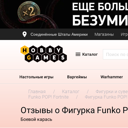
Соединённые Штаты Америки
Магазины
Игр
Каталог
Настольные игры
Варгеймы
Warhammer
Главная
Каталог
Фигурки и сув
Funko POP! Fortnite
Фигурка Funko POP! G
Отзывы о Фигурка Funko POP
Боевой карась