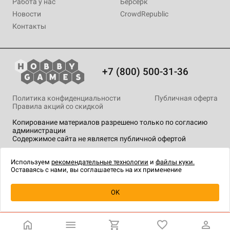
Работа у нас
Берсерк
Новости
CrowdRepublic
Контакты
+7 (800) 500-31-36
Политика конфиденциальности
Публичная оферта
Правила акций со скидкой
Копирование материалов разрешено только по согласию
администрации
Содержимое сайта не является публичной офертой
На сайте Hobby Games применяются
рекомендательные
технологии
.
Используем
рекомендательные технологии
и
файлы куки.
Оставаясь с нами, вы соглашаетесь на их применение
Товар снят с продажи
OK