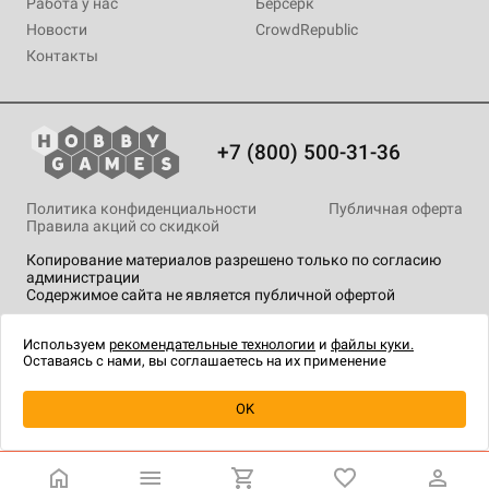
Работа у нас
Берсерк
Новости
CrowdRepublic
Контакты
+7 (800) 500-31-36
Политика конфиденциальности
Публичная оферта
Правила акций со скидкой
Копирование материалов разрешено только по согласию
администрации
Содержимое сайта не является публичной офертой
На сайте Hobby Games применяются
рекомендательные
технологии
.
Используем
рекомендательные технологии
и
файлы куки.
Оставаясь с нами, вы соглашаетесь на их применение
OK
Купить
| 2 490 ₽