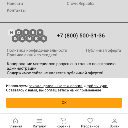
Новости
CrowdRepublic
Контакты
+7 (800) 500-31-36
Политика конфиденциальности
Публичная оферта
Правила акций со скидкой
Копирование материалов разрешено только по согласию
администрации
Содержимое сайта не является публичной офертой
На сайте Hobby Games применяются
рекомендательные
технологии
.
Используем
рекомендательные технологии
и
файлы куки.
Оставаясь с нами, вы соглашаетесь на их применение
Уведомить о наличии
OK
Главная
Каталог
Корзина
Избранное
Войти