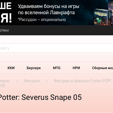
отеки
ККИ
Берсерк
MTG
НРИ
Сборные мо
ениры
Фигурки
Фигурки и брелоки Funko POP!
 05
otter: Severus Snape 05