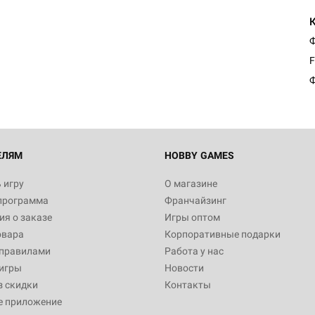
Ф
F
Ф
ЕЛЯМ
HOBBY GAMES
 игру
О магазине
программа
Франчайзинг
я о заказе
Игры оптом
овара
Корпоративные подарки
 правилами
Работа у нас
игры
Новости
з скидки
Контакты
е приложение