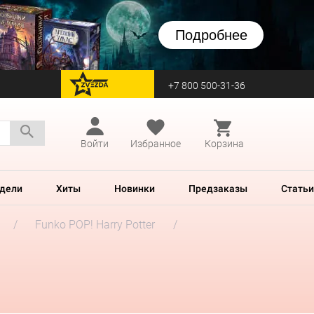
Подробнее
+7 800 500-31-36
перейти на Zvezda
Войти
Избранное
Корзина
дели
Хиты
Новинки
Предзаказы
Статьи
Funko POP! Harry Potter