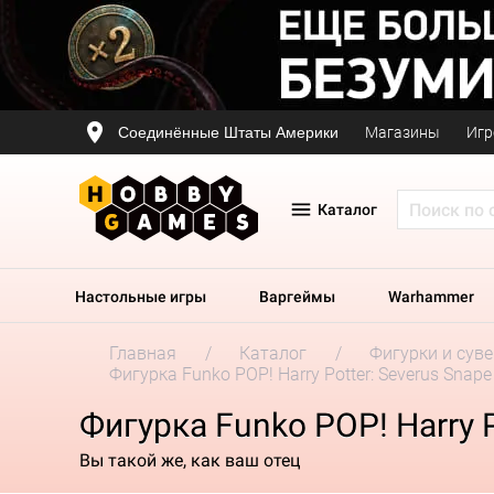
Соединённые Штаты Америки
Магазины
Игр
Каталог
Настольные игры
Варгеймы
Warhammer
Главная
Каталог
Фигурки и сув
Фигурка Funko POP! Harry Potter: Severus Snape
Фигурка Funko POP! Harry P
Вы такой же, как ваш отец