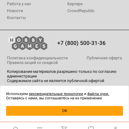
Работа у нас
Берсерк
Новости
CrowdRepublic
Контакты
+7 (800) 500-31-36
Политика конфиденциальности
Публичная оферта
Правила акций со скидкой
Копирование материалов разрешено только по согласию
администрации
Содержимое сайта не является публичной офертой
На сайте Hobby Games применяются
рекомендательные
технологии
.
Используем
рекомендательные технологии
и
файлы куки.
Оставаясь с нами, вы соглашаетесь на их применение
Товар снят с продажи
OK