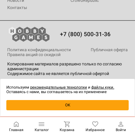
Новости
CrowdRepublic
Контакты
+7 (800) 500-31-36
Политика конфиденциальности
Публичная оферта
Правила акций со скидкой
Копирование материалов разрешено только по согласию
администрации
Содержимое сайта не является публичной офертой
На сайте Hobby Games применяются
рекомендательные
технологии
.
Используем
рекомендательные технологии
и
файлы куки.
Оставаясь с нами, вы соглашаетесь на их применение
Товар снят с продажи
OK
Главная
Каталог
Корзина
Избранное
Войти