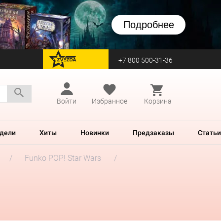
Подробнее
+7 800 500-31-36
перейти на Zvezda
Войти
Избранное
Корзина
дели
Хиты
Новинки
Предзаказы
Статьи
Funko POP! Star Wars