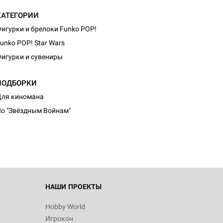
КАТЕГОРИИ
игурки и брелоки Funko POP!
unko POP! Star Wars
игурки и сувениры
ПОДБОРКИ
d Журнал
ля киномана
к: Братья
о "Звёздным Войнам"
d Звёздные
НАШИ ПРОЕКТЫ
Hobby World
Игрокон