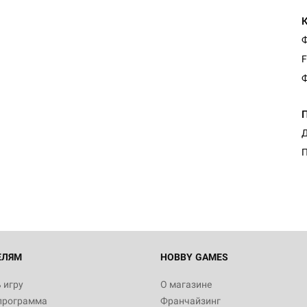
Ф
F
Ф
Настольная игра Hobby Worl
Д
"Мир фантастики. Спецвыпус
Стругацкие"
П
1 490
Настольная игра Hobby Worl
империи: Боевая тревога
799
ЕЛЯМ
HOBBY GAMES
 игру
О магазине
программа
Франчайзинг