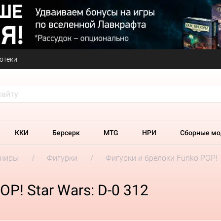
отеки
ККИ
Берсерк
MTG
НРИ
Сборные мо
ениры
Фигурки
Фигурки и брелоки Funko POP!
P! Star Wars: D-0 312