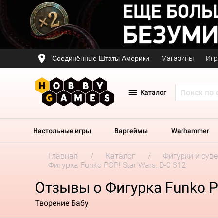
Соединённые Штаты Америки
Магазины
Игр
Каталог
Настольные игры
Варгеймы
Warhammer
Главная
Каталог
Фигурки и сув
Фигурка Funko POP! Star Wars: D-0 312
Отзывы о Фигурка Funko PO
Творение Бабу