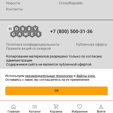
Новости
CrowdRepublic
Контакты
+7 (800) 500-31-36
Политика конфиденциальности
Публичная оферта
Правила акций со скидкой
Копирование материалов разрешено только по согласию
администрации
Содержимое сайта не является публичной офертой
На сайте Hobby Games применяются
рекомендательные
технологии
.
Используем
рекомендательные технологии
и
файлы куки.
Оставаясь с нами, вы соглашаетесь на их применение
Уведомить о наличии
OK
Главная
Каталог
Корзина
Избранное
Войти