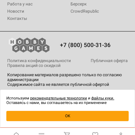
Работа у нас
Берсерк
Новости
CrowdRepublic
Контакты
+7 (800) 500-31-36
Политика конфиденциальности
Публичная оферта
Правила акций со скидкой
Копирование материалов разрешено только по согласию
администрации
Содержимое сайта не является публичной офертой
На сайте Hobby Games применяются
рекомендательные
технологии
.
Используем
рекомендательные технологии
и
файлы куки.
Оставаясь с нами, вы соглашаетесь на их применение
Товар снят с продажи
OK