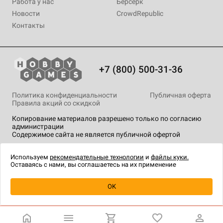
Работа у нас
Берсерк
Новости
CrowdRepublic
Контакты
+7 (800) 500-31-36
Политика конфиденциальности
Публичная оферта
Правила акций со скидкой
Копирование материалов разрешено только по согласию
администрации
Содержимое сайта не является публичной офертой
На сайте Hobby Games применяются
рекомендательные
технологии
.
Используем
рекомендательные технологии
и
файлы куки.
Оставаясь с нами, вы соглашаетесь на их применение
Уведомить о наличии
OK