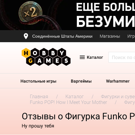
Соединённые Штаты Америки
Магазины
Игр
Каталог
Настольные игры
Варгеймы
Warhammer
Главная
Каталог
Фигурки и сув
Funko POP! How I Meet Your Mother
Фигу
Отзывы о Фигурка Funko POP
Ну прошу тебя