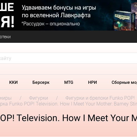
отеки
ККИ
Берсерк
MTG
НРИ
Сборные мо
ениры
Фигурки
Фигурки и брелоки Funko POP!
рка Funko POP! Television. How I Meet Your Mother: Barney St
! Television. How I Meet Your M