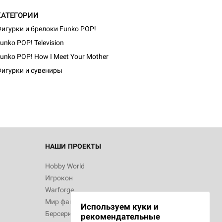
КАТЕГОРИИ
игурки и брелоки Funko POP!
unko POP! Television
unko POP! How I Meet Your Mother
игурки и сувениры
НАШИ ПРОЕКТЫ
Hobby World
Игрокон
Warforge
Мир фантастики
Используем куки и
Берсерк
рекомендательные