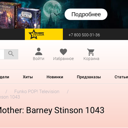
Подробнее
+7 800 500-31-36
перейти на Zvezda
Войти
Избранное
Корзина
дели
Хиты
Новинки
Предзаказы
Статьи
Funko POP! Television
inson 1043
other: Barney Stinson 1043