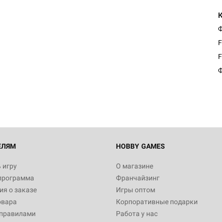
Ф
F
F
Ф
ЕЛЯМ
HOBBY GAMES
 игру
О магазине
программа
Франчайзинг
я о заказе
Игры оптом
овара
Корпоративные подарки
 правилами
Работа у нас