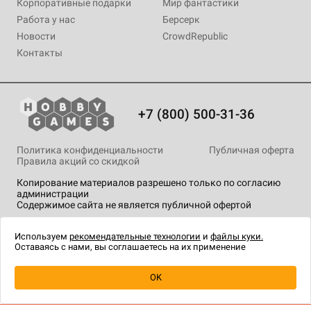
Корпоративные подарки
Мир фантастики
Работа у нас
Берсерк
Новости
CrowdRepublic
Контакты
+7 (800) 500-31-36
Политика конфиденциальности
Публичная оферта
Правила акций со скидкой
Копирование материалов разрешено только по согласию
администрации
Содержимое сайта не является публичной офертой
На сайте Hobby Games применяются
рекомендательные
технологии
.
Используем
рекомендательные технологии
и
файлы куки.
Оставаясь с нами, вы соглашаетесь на их применение
Товар снят с продажи
OK