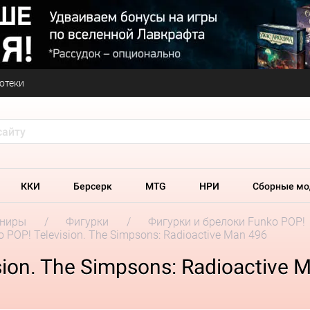
отеки
ККИ
Берсерк
MTG
НРИ
Сборные мо
ениры
Фигурки
Фигурки и брелоки Funko POP!
 POP! Television. The Simpsons: Radioactive Man 496
ion. The Simpsons: Radioactive 