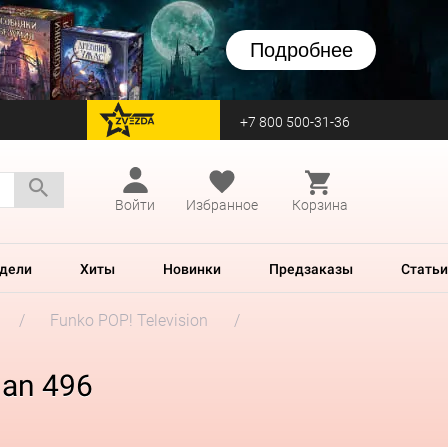
Подробнее
+7 800 500-31-36
перейти на Zvezda
Войти
Избранное
Корзина
дели
Хиты
Новинки
Предзаказы
Статьи
Funko POP! Television
Man 496