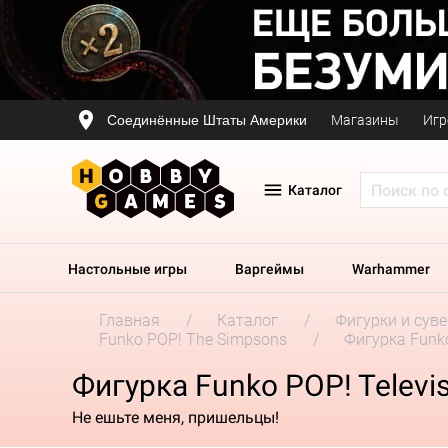
Соединённые Штаты Америки
Магазины
Игр
Каталог
Настольные игры
Варгеймы
Warhammer
Главная
Каталог
Фигурки и сув
Funko POP! The Simpsons
Фигурка Funko
Фигурка Funko POP! Televis
Не ешьте меня, пришельцы!