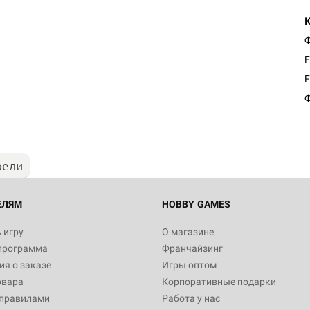
Ф
F
F
Ф
рели
ЕЛЯМ
HOBBY GAMES
 игру
О магазине
программа
Франчайзинг
я о заказе
Игры оптом
овара
Корпоративные подарки
 правилами
Работа у нас