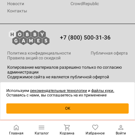
Новости
CrowdRepublic
Контакты
+7 (800) 500-31-36
Политика конфиденциальности
Публичная оферта
Правила акций со скидкой
Копирование материалов разрешено только по согласию
администрации
Содержимое сайта не является публичной офертой
На сайте Hobby Games применяются
рекомендательные
технологии
.
Используем
рекомендательные технологии
и
файлы куки.
Оставаясь с нами, вы соглашаетесь на их применение
Товар снят с продажи
OK
Главная
Каталог
Корзина
Избранное
Войти