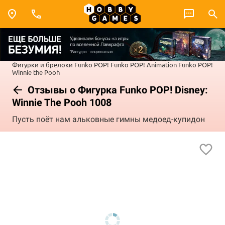
Фигурки и брелоки Funko POP!
Funko POP! Animation
Funko POP!
Winnie the Pooh
Отзывы о Фигурка Funko POP! Disney:
Winnie The Pooh 1008
Пусть поёт нам альковные гимны медоед-купидон