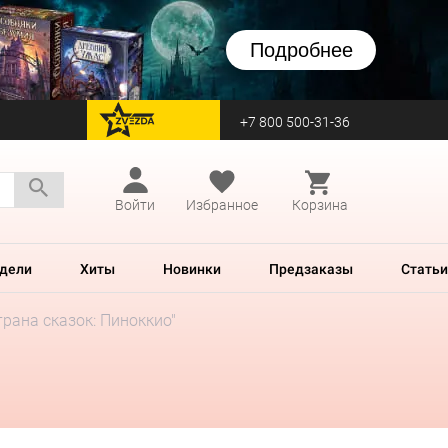
Подробнее
+7 800 500-31-36
перейти на Zvezda
Войти
Избранное
Корзина
дели
Хиты
Новинки
Предзаказы
Статьи
рана сказок: Пиноккио"