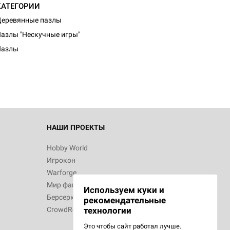
КАТЕГОРИИ
еревянные пазлы
азлы "Нескучные игры"
Пазлы
НАШИ ПРОЕКТЫ
Hobby World
Игрокон
Warforge
Мир фантастики
Используем куки и
Берсерк
рекомендательные
CrowdRepublic
технологии
Это чтобы сайт работал лучше.