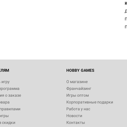
Д
П
ЕЛЯМ
HOBBY GAMES
 игру
О магазине
программа
Франчайзинг
я о заказе
Игры оптом
овара
Корпоративные подарки
 правилами
Работа у нас
игры
Новости
з скидки
Контакты