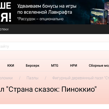
отеки
ККИ
Берсерк
MTG
НРИ
Сборные мо
оломки
Пазлы
Фигурный деревянный пазл "Ст
 "Страна сказок: Пиноккио"