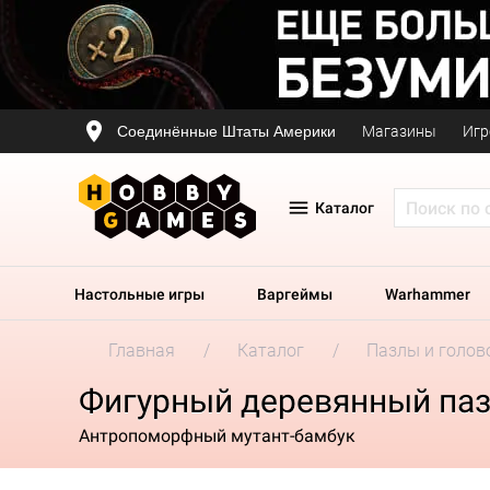
Соединённые Штаты Америки
Магазины
Игр
Каталог
Настольные игры
Варгеймы
Warhammer
Главная
Каталог
Пазлы и голов
Фигурный деревянный пазл
Антропоморфный мутант-бамбук