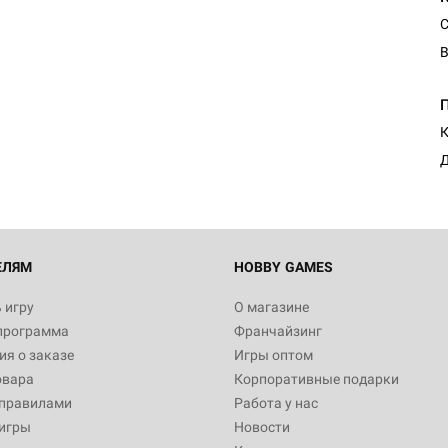
С
В
Настольная игра Hobby Worl
Египта
1 991
К
Д
Настольная игра Hobby World
Белая смерть
12 990
ЕЛЯМ
HOBBY GAMES
 игру
О магазине
программа
Франчайзинг
Настольная игра Hobby World
я о заказе
Игры оптом
Сердце роя. Дисплей бустеро
овара
Корпоративные подарки
3 490
 правилами
Работа у нас
игры
Новости