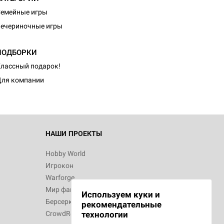
емейные игры
ечериночные игры
d Монстры
ПОДБОРКИ
лассный подарок!
ля компании
 Зомбицид:
НАШИ ПРОЕКТЫ
Hobby World
Игрокон
 Берсерк.
Warforge
в
Мир фантастики
Используем куки и
Берсерк
рекомендательные
CrowdRepublic
технологии