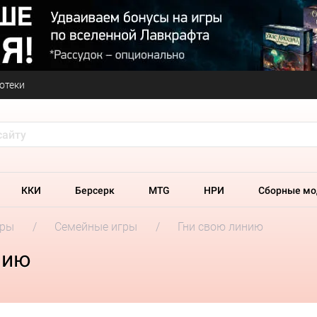
отеки
ККИ
Берсерк
MTG
НРИ
Сборные мо
гры
Семейные игры
Гни свою линию
нию