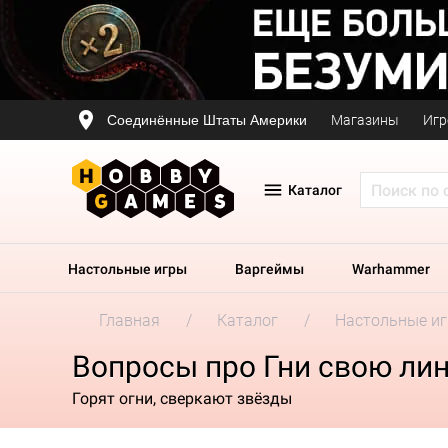
Соединённые Штаты Америки
Магазины
Игр
Каталог
Настольные игры
Варгеймы
Warhammer
Главная
Каталог
Настольные и
Вопросы про Гни свою ли
Горят огни, сверкают звёзды