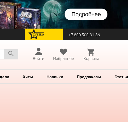
Подробнее
+7 800 500-31-36
перейти на Zvezda
Войти
Избранное
Корзина
дели
Хиты
Новинки
Предзаказы
Статьи