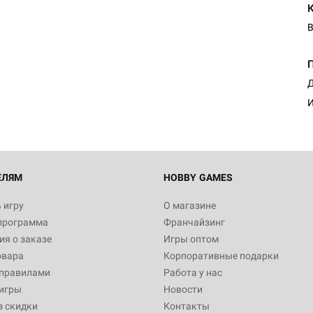
В
Д
И
ЕЛЯМ
HOBBY GAMES
 игру
О магазине
программа
Франчайзинг
я о заказе
Игры оптом
овара
Корпоративные подарки
 правилами
Работа у нас
игры
Новости
з скидки
Контакты