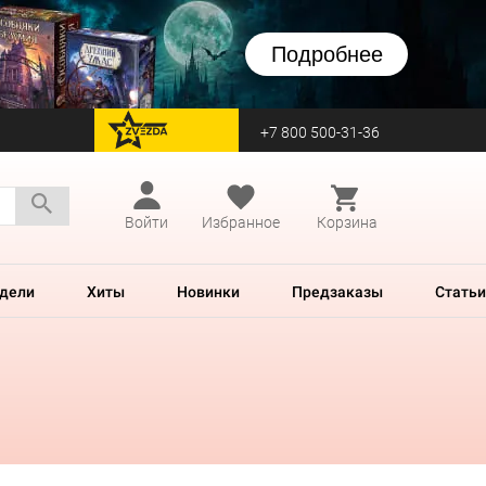
Подробнее
+7 800 500-31-36
перейти на Zvezda
Войти
Избранное
Корзина
дели
Хиты
Новинки
Предзаказы
Статьи