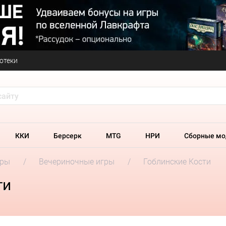
отеки
ККИ
Берсерк
MTG
НРИ
Сборные мо
гры
Вечериночные игры
Гоблинские Кости
ти