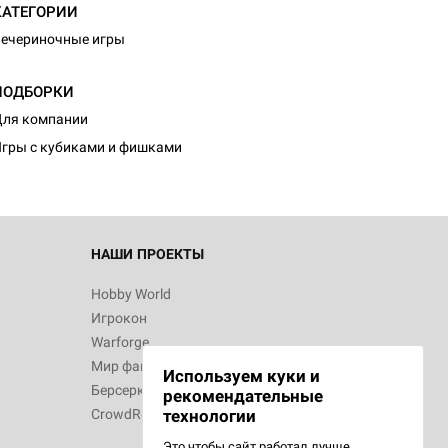
КАТЕГОРИИ
ечериночные игры
ПОДБОРКИ
ля компании
гры с кубиками и фишками
НАШИ ПРОЕКТЫ
Hobby World
Игрокон
Warforge
Мир фантастики
Используем куки и
Берсерк
рекомендательные
CrowdRepublic
технологии
Это чтобы сайт работал лучше.