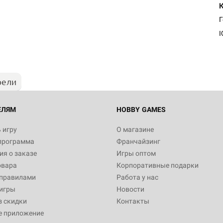
I
рели
ЕЛЯМ
HOBBY GAMES
 игру
О магазине
программа
Франчайзинг
я о заказе
Игры оптом
овара
Корпоративные подарки
 правилами
Работа у нас
игры
Новости
з скидки
Контакты
е приложение