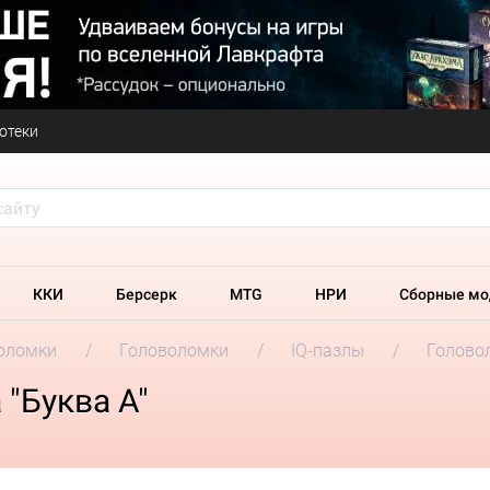
отеки
ККИ
Берсерк
MTG
НРИ
Сборные мо
оломки
Головоломки
IQ-пазлы
Головол
"Буква А"