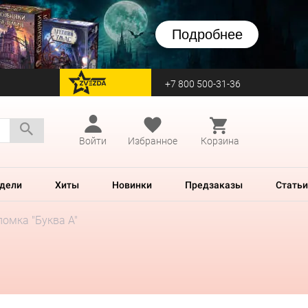
Подробнее
+7 800 500-31-36
перейти на Zvezda
Войти
Избранное
Корзина
дели
Хиты
Новинки
Предзаказы
Статьи
омка "Буква А"