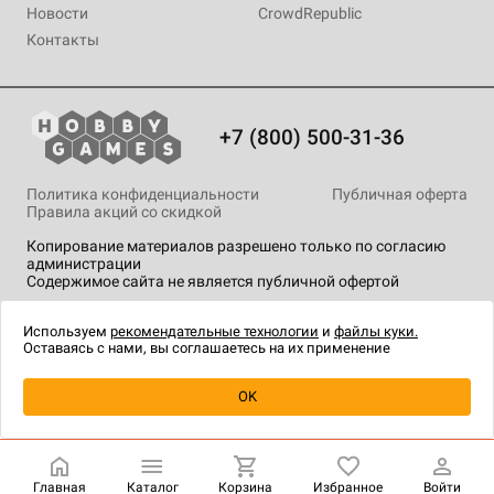
Новости
CrowdRepublic
Контакты
+7 (800) 500-31-36
Политика конфиденциальности
Публичная оферта
Правила акций со скидкой
Копирование материалов разрешено только по согласию
администрации
Содержимое сайта не является публичной офертой
На сайте Hobby Games применяются
рекомендательные
технологии
.
Используем
рекомендательные технологии
и
файлы куки.
Оставаясь с нами, вы соглашаетесь на их применение
Уведомить о наличии
OK
Главная
Каталог
Корзина
Избранное
Войти