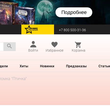
Подробнее
+7 800 500-31-36
перейти на Zvezda
Войти
Избранное
Корзина
дели
Хиты
Новинки
Предзаказы
Статьи
ломка "Птичка"