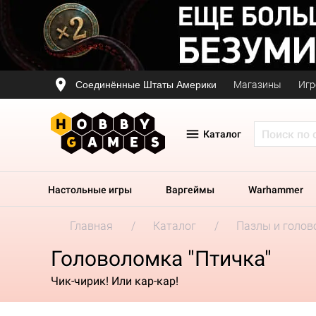
Соединённые Штаты Америки
Магазины
Игр
Каталог
Настольные игры
Варгеймы
Warhammer
Главная
Каталог
Пазлы и голов
Головоломка "Птичка"
Чик-чирик! Или кар-кар!