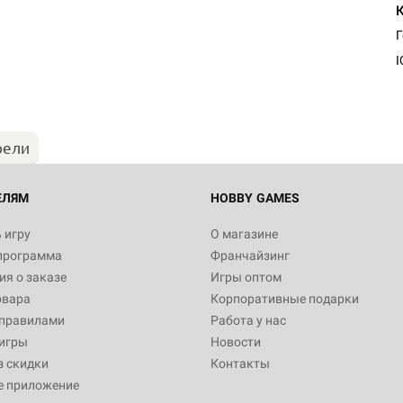
Настольная игра Hobby Worl
Египта
I
1 991
рели
Настольная игра Hobby World
Белая смерть
12 990
ЕЛЯМ
HOBBY GAMES
 игру
О магазине
программа
Франчайзинг
Настольная игра Hobby World
я о заказе
Игры оптом
Сердце роя. Дисплей бустеро
овара
Корпоративные подарки
3 490
 правилами
Работа у нас
игры
Новости
з скидки
Контакты
е приложение
Настольная игра Hobby Worl