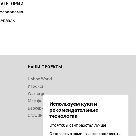
КАТЕГОРИИ
d Монстры
Головоломки
Q-пазлы
 Зомбицид:
НАШИ ПРОЕКТЫ
Hobby World
Игрокон
 Берсерк.
Warforge
в
Мир фантастики
Используем куки и
Берсерк
рекомендательные
CrowdRepublic
технологии
Это чтобы сайт работал лучше.
Оставаясь с нами, вы соглашаетесь на
d Ужас