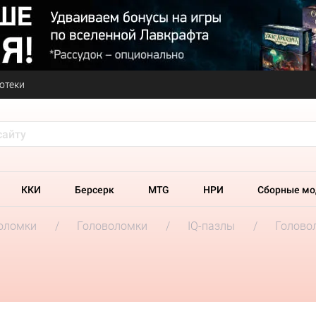
отеки
ККИ
Берсерк
MTG
НРИ
Сборные мо
оломки
Головоломки
IQ-пазлы
Голово