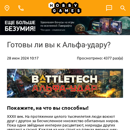
Готовы ли вы к Альфа-удару?
28 июн 2024 10:17
Просмотрено: 4377 раз(а)
Покажите, на что вы способны!
XXXII век. На протяжении целого тысячелетия люди воюют
друг с другом за бесчисленное множество обитаемых миров.
Пока одни звёздные империи расцветают, мириады других
увядают и гаснут. Каждая из них стоит на плечах верных мех-