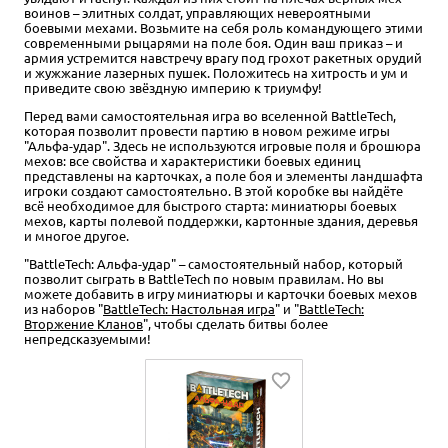
воинов – элитных солдат, управляющих невероятными
боевыми мехами. Возьмите на себя роль командующего этими
современными рыцарями на поле боя. Один ваш приказ – и
армия устремится навстречу врагу под грохот ракетных орудий
и жужжание лазерных пушек. Положитесь на хитрость и ум и
приведите свою звёздную империю к триумфу!
Перед вами самостоятельная игра во вселенной BattleTech,
которая позволит провести партию в новом режиме игры
"Альфа-удар". Здесь не используются игровые поля и брошюра
мехов: все свойства и характеристики боевых единиц
представлены на карточках, а поле боя и элементы ландшафта
игроки создают самостоятельно. В этой коробке вы найдёте
всё необходимое для быстрого старта: миниатюры боевых
мехов, карты полевой поддержки, картонные здания, деревья
и многое другое.
"BattleTech: Альфа-удар" – самостоятельный набор, который
позволит сыграть в BattleTech по новым правилам. Но вы
можете добавить в игру миниатюры и карточки боевых мехов
из наборов "
BattleTech: Настольная игра
" и "
BattleTech:
Вторжение Кланов
", чтобы сделать битвы более
непредсказуемыми!