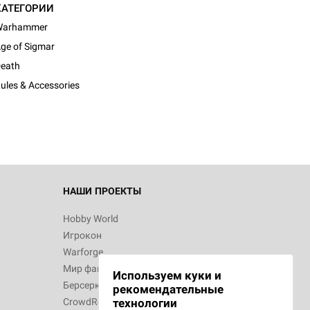
КАТЕГОРИИ
Warhammer
ge of Sigmar
d Монстры
eath
ules & Accessories
 Зомбицид:
НАШИ ПРОЕКТЫ
Hobby World
Игрокон
 Берсерк.
Warforge
в
Мир фантастики
Используем куки и
Берсерк
рекомендательные
CrowdRepublic
технологии