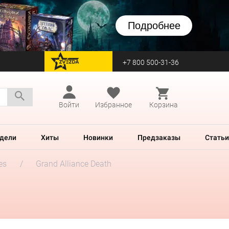
Подробнее
+7 800 500-31-36
перейти на Zvezda
Войти
Избранное
Корзина
дели
Хиты
Новинки
Предзаказы
Статьи
es
Grand Alliance Death