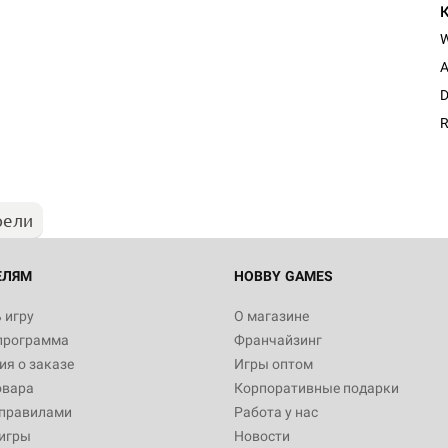
A
Настольная игра Hobby Worl
D
Египта
R
1 991
рели
Настольная игра Hobby World
Белая смерть
12 990
ЕЛЯМ
HOBBY GAMES
 игру
О магазине
программа
Франчайзинг
Настольная игра Hobby World
я о заказе
Игры оптом
Сердце роя. Дисплей бустеро
овара
Корпоративные подарки
3 490
 правилами
Работа у нас
игры
Новости