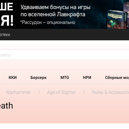
отеки
ККИ
Берсерк
MTG
НРИ
Сборные мо
Warhammer
Age of Sigmar
Rules & Accessori
eath