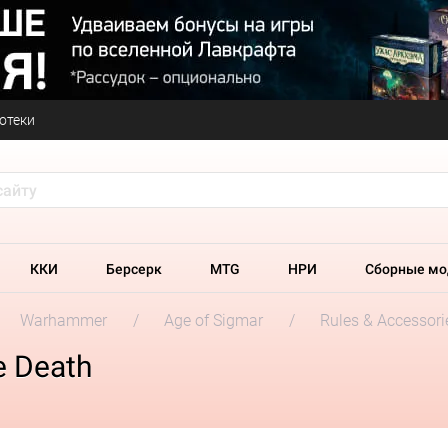
отеки
ККИ
Берсерк
MTG
НРИ
Сборные мо
Warhammer
Age of Sigmar
Rules & Accessori
e Death