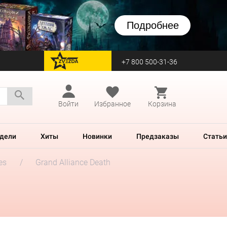
Подробнее
+7 800 500-31-36
перейти на Zvezda
Войти
Избранное
Корзина
дели
Хиты
Новинки
Предзаказы
Статьи
es
Grand Alliance Death