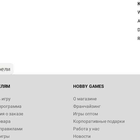
A
D
R
рели
ЕЛЯМ
HOBBY GAMES
 игру
О магазине
программа
Франчайзинг
я о заказе
Игры оптом
овара
Корпоративные подарки
 правилами
Работа у нас
игры
Новости