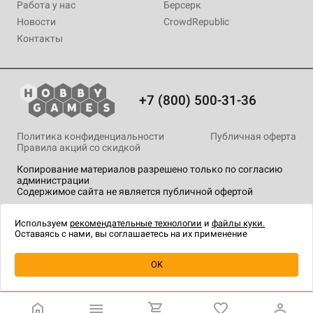
Работа у нас
Берсерк
Новости
CrowdRepublic
Контакты
+7 (800) 500-31-36
Политика конфиденциальности
Публичная оферта
Правила акций со скидкой
Копирование материалов разрешено только по согласию
администрации
Содержимое сайта не является публичной офертой
На сайте Hobby Games применяются
рекомендательные
технологии
.
Используем
рекомендательные технологии
и
файлы куки.
Оставаясь с нами, вы соглашаетесь на их применение
Товар снят с продажи
OK