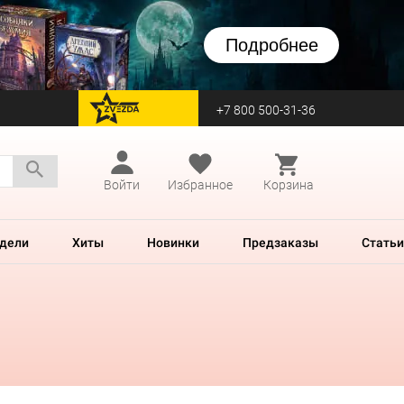
Подробнее
+7 800 500-31-36
перейти на Zvezda
Войти
Избранное
Корзина
дели
Хиты
Новинки
Предзаказы
Статьи