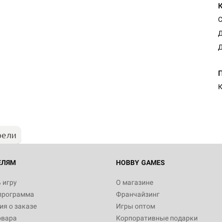
С
Д
Д
Настольная игра Hobby Worl
Египта
К
1 991
рели
Настольная игра Hobby World
Белая смерть
12 990
ЕЛЯМ
HOBBY GAMES
 игру
О магазине
программа
Франчайзинг
Настольная игра Hobby World
я о заказе
Игры оптом
Сердце роя. Дисплей бустеро
овара
Корпоративные подарки