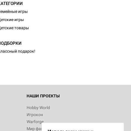
КАТЕГОРИИ
емейные игры
етские игры
етские товары
d Монстры
ПОДБОРКИ
лассный подарок!
 Зомбицид:
НАШИ ПРОЕКТЫ
Hobby World
Игрокон
 Берсерк.
Warforge
в
Мир фантастики