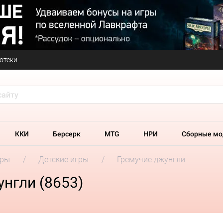
отеки
ККИ
Берсерк
MTG
НРИ
Сборные мо
гры
Детские игры
Гремучие джунгли
нгли (8653)