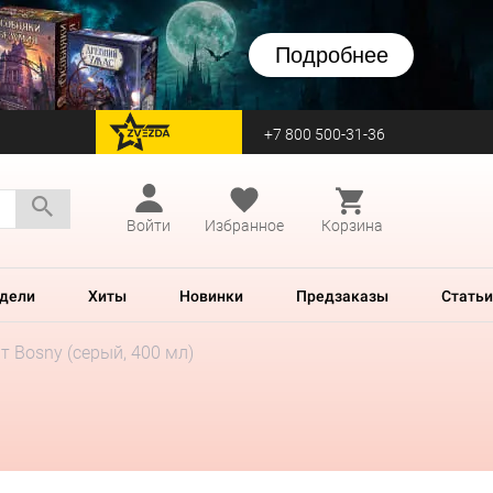
Подробнее
+7 800 500-31-36
перейти на Zvezda
Войти
Избранное
Корзина
дели
Хиты
Новинки
Предзаказы
Статьи
т Bosny (серый, 400 мл)