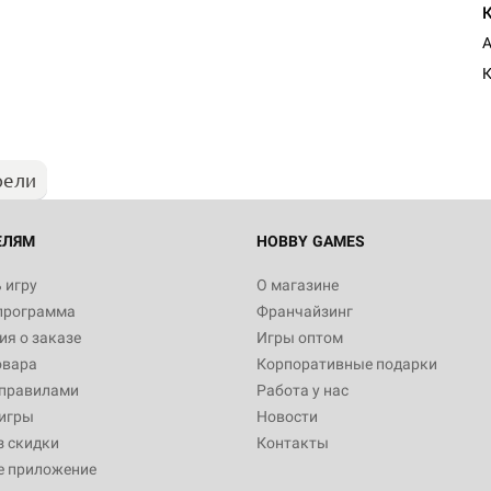
А
К
рели
ЕЛЯМ
HOBBY GAMES
 игру
О магазине
программа
Франчайзинг
я о заказе
Игры оптом
овара
Корпоративные подарки
 правилами
Работа у нас
игры
Новости
з скидки
Контакты
е приложение