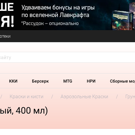
отеки
ККИ
Берсерк
MTG
НРИ
Сборные мо
Краски и кисти
Аэрозольные Краски
Грун
ый, 400 мл)