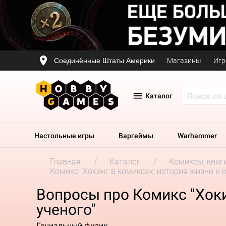
Соединённые Штаты Америки
Магазины
Игр
Каталог
Настольные игры
Варгеймы
Warhammer
Главная
Каталог
Комиксы, книг
Комикс "Хокинг в комиксах: история жизни и 
Вопросы про Комикс "Хоки
ученого"
Гениальный физик