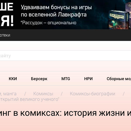
отеки
ККИ
Берсерк
MTG
НРИ
Сборные мо
и, манга
Комиксы
Комиксы-биографии
открытий великого ученого"
нг в комиксах: история жизни 