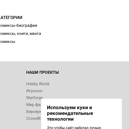
КАТЕГОРИИ
Комиксы-биографии
омиксы, книги, манга
Комиксы
НАШИ ПРОЕКТЫ
Hobby World
Игрокон
Warforge
Мир фантастики
Используем куки и
Берсерк
рекомендательные
CrowdRepublic
технологии
Это чтобы сайт работал лучше.