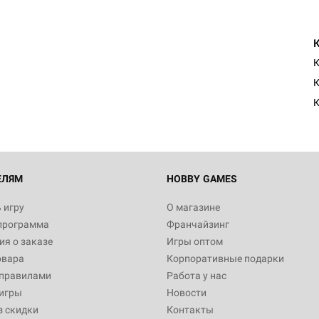
К
ЕЛЯМ
HOBBY GAMES
 игру
О магазине
программа
Франчайзинг
я о заказе
Игры оптом
овара
Корпоративные подарки
 правилами
Работа у нас
игры
Новости
з скидки
Контакты