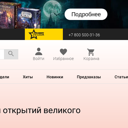
Подробнее
+7 800 500-31-36
перейти на Zvezda
Войти
Избранное
Корзина
дели
Хиты
Новинки
Предзаказы
Статьи
и открытий великого