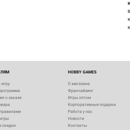
В
К
ЕЛЯМ
HOBBY GAMES
 игру
О магазине
программа
Франчайзинг
я о заказе
Игры оптом
овара
Корпоративные подарки
 правилами
Работа у нас
игры
Новости
з скидки
Контакты