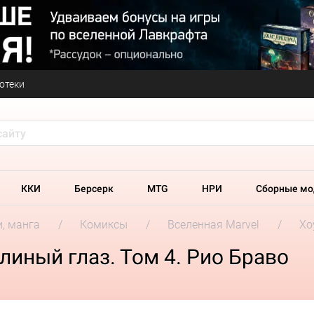
отеки
ККИ
Берсерк
MTG
НРИ
Сборные мо
и, манга
Комиксы
Вселенная Marvel
Хо
линый глаз. Том 4. Рио Браво