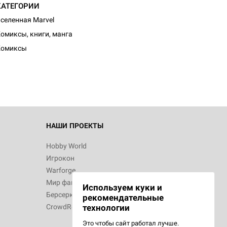
КАТЕГОРИИ
селенная Marvel
омиксы, книги, манга
Комиксы
НАШИ ПРОЕКТЫ
Hobby World
Игрокон
Warforge
Мир фантастики
Используем куки и
Берсерк
рекомендательные
CrowdRepublic
технологии
Это чтобы сайт работал лучше.