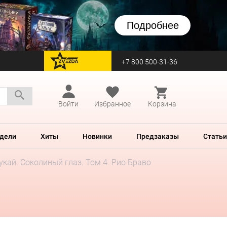
Подробнее
+7 800 500-31-36
перейти на Zvezda
Войти
Избранное
Корзина
дели
Хиты
Новинки
Предзаказы
Статьи
укай. Соколиный глаз. Том 4. Рио Браво